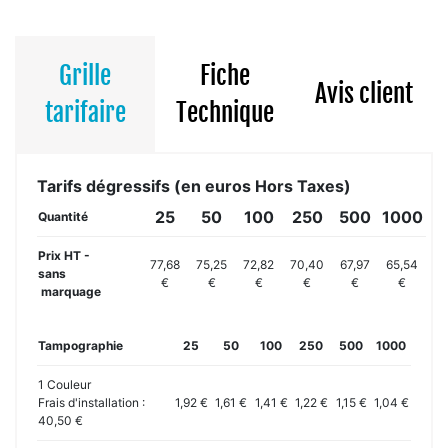
Grille
Fiche
Avis client
tarifaire
Technique
Tarifs dégressifs (en euros Hors Taxes)
25
50
100
250
500
1000
Quantité
Prix HT -
77,68
75,25
72,82
70,40
67,97
65,54
sans
€
€
€
€
€
€
marquage
Tampographie
25
50
100
250
500
1000
1 Couleur
Frais d'installation :
1,92 €
1,61 €
1,41 €
1,22 €
1,15 €
1,04 €
40,50 €