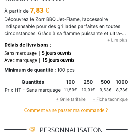
7,83
€
À partir de
Découvrez le Zorr BBQ Jet-Flame, l’accessoire
indispensable pour des grillades parfaites en toutes
circonstances. Grâce à sa flamme puissante et ultra-
précise, ce briquet assure un allumage instantané et
+ Lire plus
Délais de livraisons :
performant, même par grand vent. Idéal pour toutes
Sans marquage |
5 jours ouvrés
vos sorties plein air, il garantit une chaleur régulière
Avec marquage |
15 jours ouvrés
pour une cuisson optimale. Robuste, fiable et
ergonomique, il transforme chaque BBQ en un moment
Minimum de quantité :
100 pcs
simple, efficace et parfaitement maîtrisé. Le Zorr BBQ
Quantités
100
250
500
1000
Jet-Flame : la flamme pro pour sublimer toutes vos
grillades.
Prix HT - Sans marquage
11,59€
10,91€
9,63€
8,73€
+ Grille tarifaire
+ Fiche technique
Comment va se passer ma commande ?
PERSONNALISATION