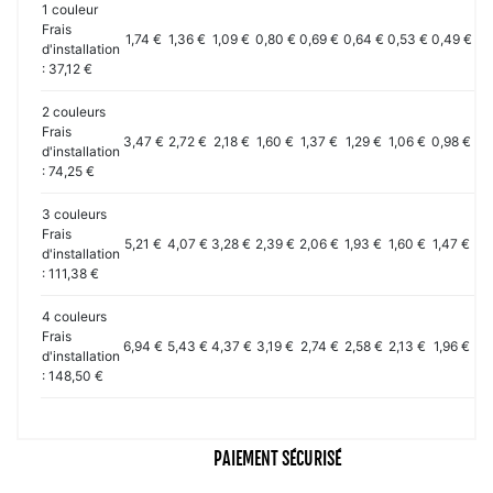
1 couleur
Frais
1,74 €
1,36 €
1,09 €
0,80 €
0,69 €
0,64 €
0,53 €
0,49 €
0,
d'installation
: 37,12 €
2 couleurs
Frais
3,47 €
2,72 €
2,18 €
1,60 €
1,37 €
1,29 €
1,06 €
0,98 €
0,
d'installation
: 74,25 €
3 couleurs
Frais
5,21 €
4,07 €
3,28 €
2,39 €
2,06 €
1,93 €
1,60 €
1,47 €
1,
d'installation
: 111,38 €
4 couleurs
Frais
6,94 €
5,43 €
4,37 €
3,19 €
2,74 €
2,58 €
2,13 €
1,96 €
1,
d'installation
: 148,50 €
PAIEMENT SÉCURISÉ