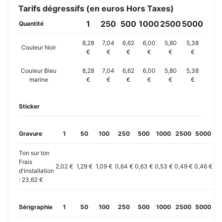
Tarifs dégressifs (en euros Hors Taxes)
1
250
500
1000
2500
5000
Quantité
8,28
7,04
6,62
6,00
5,80
5,38
Couleur Noir
€
€
€
€
€
€
Couleur Bleu
8,28
7,04
6,62
6,00
5,80
5,38
marine
€
€
€
€
€
€
Sticker
Gravure
1
50
100
250
500
1000
2500
5000
10
Ton sur ton
Frais
2,02 €
1,29 €
1,09 €
0,64 €
0,63 €
0,53 €
0,49 €
0,46 €
0,
d'installation
: 23,62 €
Sérigraphie
1
50
100
250
500
1000
2500
5000
10