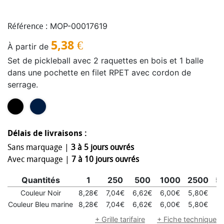
MOP-00017619
Référence :
5,38
€
À partir de
Set de pickleball avec 2 raquettes en bois et 1 balle
dans une pochette en filet RPET avec cordon de
serrage.
Délais de livraisons :
Sans marquage |
3 à 5 jours ouvrés
Avec marquage |
7 à 10 jours ouvrés
Quantités
1
250
500
1000
2500
5
Couleur Noir
8,28€
7,04€
6,62€
6,00€
5,80€
5,
Couleur Bleu marine
8,28€
7,04€
6,62€
6,00€
5,80€
5,
+ Grille tarifaire
+ Fiche technique