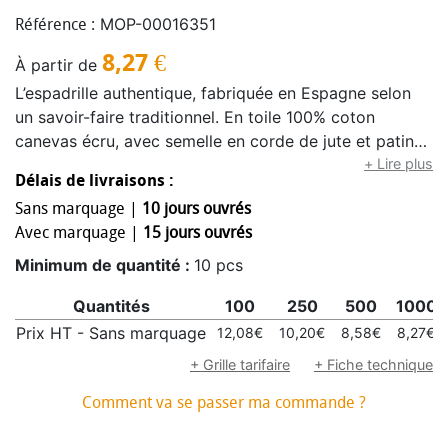
MOP-00016351
Référence :
8,27
€
À partir de
L’espadrille authentique, fabriquée en Espagne selon
un savoir-faire traditionnel. En toile 100% coton
canevas écru, avec semelle en corde de jute et patin
extérieur en caoutchouc pour un confort optimal et
+ Lire plus
Délais de livraisons :
une parfaite tenue. Le marquage est réalisé en France,
Sans marquage |
10 jours ouvrés
garantissant une finition soignée. Disponible du 36 au
Avec marquage |
15 jours ouvrés
45. Sa teinte écru lumineuse, inspirée des nuances de
sable chaud, offre une élégance naturelle et
Minimum de quantité :
10 pcs
intemporelle.
Quantités
100
250
500
1000
Prix HT - Sans marquage
12,08€
10,20€
8,58€
8,27€
+ Grille tarifaire
+ Fiche technique
Comment va se passer ma commande ?