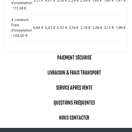
5,21 €
4,07 €
3,28 €
2,39 €
2,06 €
1,93 €
1,60 €
1,47 €
1,
d'installation
: 111,38 €
4 couleurs
Frais
6,94 €
5,43 €
4,37 €
3,19 €
2,74 €
2,58 €
2,13 €
1,96 €
1,
d'installation
: 148,50 €
PAIEMENT SÉCURISÉ
LIVRAISON & FRAIS TRANSPORT
SERVICE APRÈS VENTE
QUESTIONS FRÉQUENTES
NOUS CONTACTER