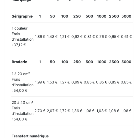
Sérigraphie
1
50
100
250
500
1000
2500
5000
10
1 couleur
Frais
1,86 €
1,48 €
1,21 €
0,92 €
0,81 €
0,76 €
0,65 €
0,61 €
0,
d'installation
: 37,12 €
Broderie
1
50
100
250
500
1000
2500
5000
10
1 à 20 cm²
Frais
1,99 €
1,53 €
1,27 €
0,99 €
0,85 €
0,85 €
0,85 €
0,85 €
0,
d'installation
: 54,00 €
20 à 40 cm²
Frais
2,70 €
2,07 €
1,72 €
1,36 €
1,08 €
1,08 €
1,08 €
1,08 €
1,
d'installation
: 54,00 €
Transfert numérique