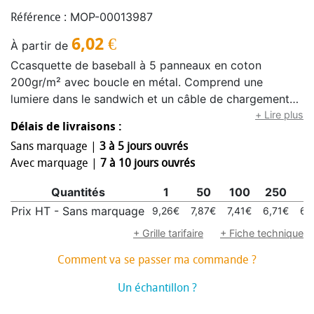
MOP-00013987
Référence :
6,02
€
À partir de
Ccasquette de baseball à 5 panneaux en coton
200gr/m² avec boucle en métal. Comprend une
lumiere dans le sandwich et un câble de chargement
USB. Permet de profiter d’une source de lumière
+ Lire plus
Délais de livraisons :
directionnelle sans occuper ses mains (lecture d’une
Sans marquage |
3 à 5 jours ouvrés
carte, bricolage, promenade nocturne, etc.). S’avère
Avec marquage |
7 à 10 jours ouvrés
particulièrement utile pour les activités de plein air
(camping, pêche, randonnée, etc.) ou les travaux en
Quantités
1
50
100
250
5
conditions de faible luminosité.
Prix HT - Sans marquage
9,26€
7,87€
7,41€
6,71€
6,
+ Grille tarifaire
+ Fiche technique
Comment va se passer ma commande ?
Un échantillon ?