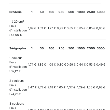
Broderie
1
50
100
250
500
1000
2500
5000
10
1 à 20 cm²
Frais
1,99 €
1,53 €
1,27 €
0,99 €
0,85 €
0,85 €
0,85 €
0,85 €
0,
d'installation
: 54,00 €
Sérigraphie
1
50
100
250
500
1000
2500
5000
10
1 couleur
Frais
1,74 €
1,36 €
1,09 €
0,80 €
0,69 €
0,64 €
0,53 €
0,49 €
0,
d'installation
: 37,12 €
2 couleurs
Frais
3,47 €
2,72 €
2,18 €
1,60 €
1,37 €
1,29 €
1,06 €
0,98 €
0,
d'installation
: 74,25 €
3 couleurs
Frais