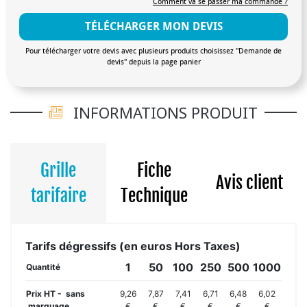
Comment va se passer ma commande ?
TÉLÉCHARGER MON DEVIS
Pour télécharger votre devis avec plusieurs produits choisissez "Demande de
devis" depuis la page panier
INFORMATIONS PRODUIT
Grille
Fiche
Avis client
tarifaire
Technique
Tarifs dégressifs (en euros Hors Taxes)
1
50
100
250
500
1000
Quantité
Prix HT - sans
9,26
7,87
7,41
6,71
6,48
6,02
marquage
€
€
€
€
€
€