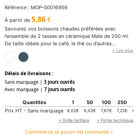
MOP-00016956
Référence :
5,86
€
À partir de
Savourez vos boissons chaudes préférées avec
l’ensemble de 2 tasses en céramique Male de 200 ml.
De taille idéale pour le café, le thé ou d’autres
boissons, chaque tasse offre une finition lisse et un
+ Lire plus
design ergonomique pour une prise en main
confortable. Le style épuré et moderne ajoute de
l’élégance à toute cuisine ou café.
Délais de livraisons :
Sans marquage |
3 jours ouvrés
Avec marquage |
7 jours ouvrés
Quantités
1
50
100
250
5
Prix HT - Sans marquage
9,02€
9,02€
7,67€
7,22€
6,
+ Grille tarifaire
+ Fiche technique
Comment va se passer ma commande ?