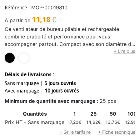
MOP-00019810
Référence :
11,18
€
À partir de
Ce ventilateur de bureau pliable et rechargeable
combine praticité et performance pour vous
accompagner partout. Compact avec son diamètre de
15 cm, il se plie facilement pour un transport nomade,
+ Lire plus
idéal au bureau, en déplacement ou à la maison. Doté
de 4 vitesses réglables, il s’adapte à tous vos besoins
de ventilation, tandis que son minuteur intégré (1 h, 2
Délais de livraisons :
h, 4 h ou 8 h) permet une utilisation confortable et
Sans marquage |
5 jours ouvrés
maîtrisée, même la nuit. Sa batterie lithium
Avec marquage |
10 jours ouvrés
rechargeable de 1800 mAh offre jusqu’à 11 heures
Minimum de quantité avec marquage :
25 pcs
d’autonomie, avec un temps de charge rapide de 3,5
heures via le câble USB-A vers USB-C inclus. Pensé
Quantités
1
25
50
100
pour un usage quotidien, il est équipé d’un socle
Prix HT - Sans marquage
17,20€
14,62€
13,76€
12,90€
antidérapant assurant une parfaite stabilité sur toutes
+ Grille tarifaire
+ Fiche technique
les surfaces. Un ventilateur compact, fiable et ultra