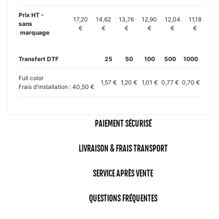
Prix HT -
17,20
14,62
13,76
12,90
12,04
11,18
sans
€
€
€
€
€
€
marquage
Transfert DTF
25
50
100
500
1000
Full color
1,57 €
1,20 €
1,01 €
0,77 €
0,70 €
Frais d'installation : 40,50 €
PAIEMENT SÉCURISÉ
LIVRAISON & FRAIS TRANSPORT
SERVICE APRÈS VENTE
QUESTIONS FRÉQUENTES