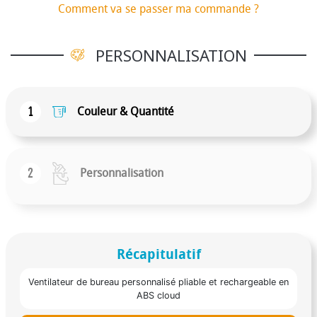
pratique pour rester au frais en toute simplicité.
Comment va se passer ma commande ?
PERSONNALISATION
1
Couleur & Quantité
2
Personnalisation
Récapitulatif
Ventilateur de bureau personnalisé pliable et rechargeable en
ABS cloud