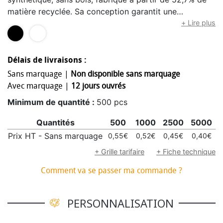
matière recyclée. Sa conception garantit une
expérience d'écriture sans écharde en cas de casse,
+ Lire plus
avec une mine de graphite HB résistante. Optez pour
la durabilité et la performance, sans faire aucun
compromis. Fabriqué en France.
Délais de livraisons :
Sans marquage |
Non disponible sans marquage
Avec marquage |
12 jours ouvrés
Minimum de quantité :
500 pcs
Quantités
500
1000
2500
5000
Prix HT - Sans marquage
0,55€
0,52€
0,45€
0,40€
+ Grille tarifaire
+ Fiche technique
Comment va se passer ma commande ?
PERSONNALISATION