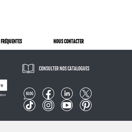
ur des sacs, des trousses, des vêtements
nalisation optimale grâce à ses qualités
autre visuel pour créer des articles
eur aspect naturel et leur texture
appréciés et efficaces pour véhiculer vos
 FRÉQUENTES
NOUS CONTACTER
nalisés
hanvre promotionnels
disponibles sur notre
nous savons qu'un bon choix de support
CONSULTER NOS CATALOGUES
novant et écologique, s'inscrit
 durable. Explorez notre catalogue et
re
hez MesObjetsPublicitaires.com, nous
 et c'est pourquoi nous nous engageons à
ation
es de l'environnement.