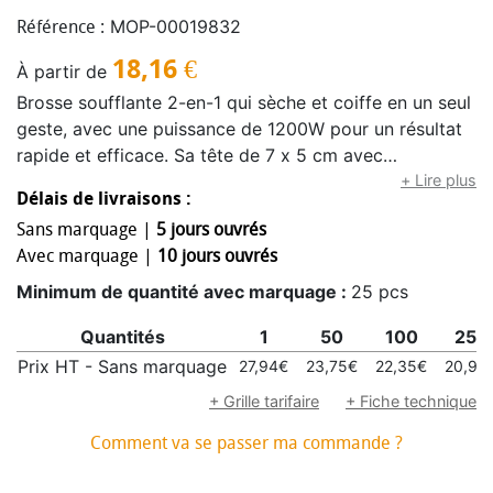
MOP-00019832
Référence :
18,16
€
À partir de
Brosse soufflante 2-en-1 qui sèche et coiffe en un seul
geste, avec une puissance de 1200W pour un résultat
rapide et efficace. Sa tête de 7 x 5 cm avec
revêtement céramique diffuse la chaleur de façon
+ Lire plus
Délais de livraisons :
homogène pour protéger les cheveux tout en
Sans marquage |
5 jours ouvrés
optimisant le coiffage. Elle propose 3 combinaisons de
Avec marquage |
10 jours ouvrés
vitesse et de température ainsi qu’un mode air frais
pour fixer la coiffure. Les poils longs en nylon à
Minimum de quantité avec marquage :
25 pcs
embout boule lissent, démêlent et apportent du
Quantités
1
50
100
250
volume, tandis que les poils courts en nylon boostent
la brillance. L’anneau rotatif permet de sélectionner
Prix HT - Sans marquage
27,94€
23,75€
22,35€
20,96
facilement les réglages, et la brosse amovible
+ Grille tarifaire
+ Fiche technique
transforme l’appareil en sèche-cheveux classique selon
Comment va se passer ma commande ?
vos besoins. Pratique au quotidien, elle dispose d’un
anneau de suspension pour un rangement facile et d’un