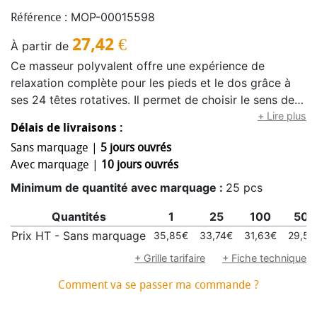
MOP-00015598
Référence :
27,42
€
À partir de
Ce masseur polyvalent offre une expérience de
relaxation complète pour les pieds et le dos grâce à
ses 24 têtes rotatives. Il permet de choisir le sens de
rotation et dispose de trois vitesses, s’adaptant ainsi
+ Lire plus
Délais de livraisons :
aux besoins de chacun. Pour un confort
Sans marquage |
5 jours ouvrés
supplémentaire, l’option de massage peut être utilisée
Avec marquage |
10 jours ouvrés
avec ou sans chaleur, apportant une détente
musculaire encore plus profonde. Doté d’un chausson
Minimum de quantité avec marquage :
25 pcs
amovible, il peut être utilisé sur d’autres zones du
Quantités
1
25
100
500
corps, offrant une flexibilité d’utilisation optimale. Son
arrêt automatique après 15 minutes garantit une
Prix HT - Sans marquage
35,85€
33,74€
31,63€
29,53
utilisation sécurisée et évite les surchauffes. Les
+ Grille tarifaire
+ Fiche technique
housses amovibles lavables en machine assurent une
Comment va se passer ma commande ?
hygiène parfaite après chaque séance. Alimenté sur
secteur, ce masseur est conçu pour offrir un